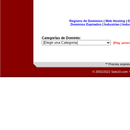
Registro de Dominios
|
Web Hosting
|
D
Dominios Expirados
|
Industrias
|
Indu
Categorías de Dominio:
[Pág. princi
** Precios expre
© 2002/2022 Solo10.com