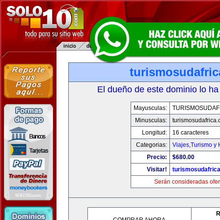
turismosudafri
El dueño de este dominio lo ha
Mayusculas:
TURISMOSUDAF
Minusculas:
turismosudafrica
Longitud:
16 caracteres
Categorias:
Viajes,Turismo y
Precio:
$680.00
Visitar!
turismosudafric
Serán consideradas ofer
R