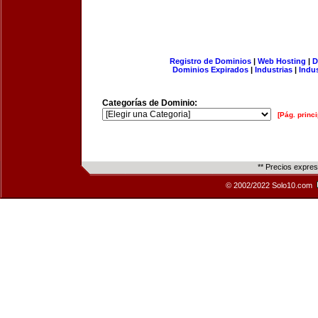
Registro de Dominios
|
Web Hosting
|
D
Dominios Expirados
|
Industrias
|
Indu
Categorías de Dominio:
[Pág. princi
** Precios expre
© 2002/2022 Solo10.com