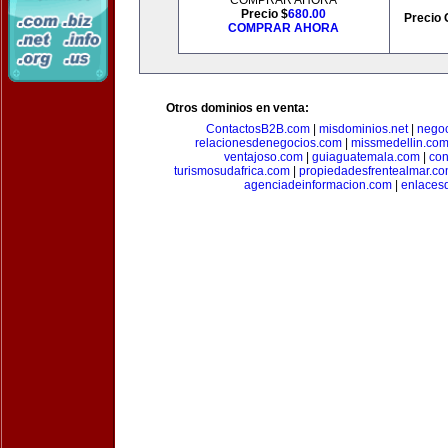
COMPRAR AHORA
Precio $
680.00
Precio 
COMPRAR AHORA
Otros dominios en venta:
ContactosB2B.com
|
misdominios.net
|
negoc
relacionesdenegocios.com
|
missmedellin.co
ventajoso.com
|
guiaguatemala.com
|
con
turismosudafrica.com
|
propiedadesfrentealmar.c
agenciadeinformacion.com
|
enlaces