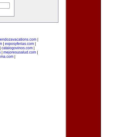
endozavacations.com
|
om
|
exposyferias.com
|
|
catalogovinos.com
|
m
|
mejoresusalud.com
|
ama.com
|