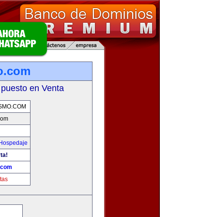
o.com
 puesto en Venta
SMO.COM
com
 Hospedaje
ta!
.com
tas