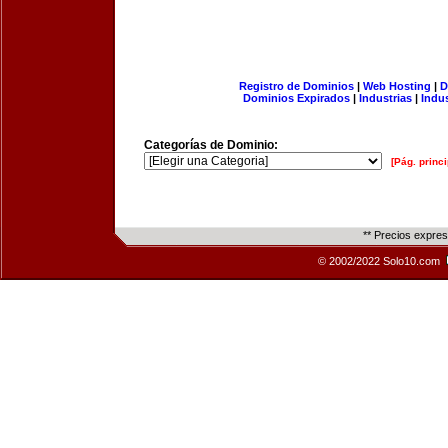
Registro de Dominios
|
Web Hosting
|
D
Dominios Expirados
|
Industrias
|
Indu
Categorías de Dominio:
[Pág. princi
** Precios expre
© 2002/2022 Solo10.com