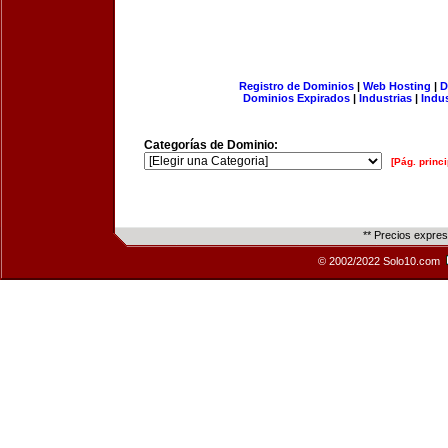
Registro de Dominios
|
Web Hosting
|
D
Dominios Expirados
|
Industrias
|
Indu
Categorías de Dominio:
[Pág. princi
** Precios expre
© 2002/2022 Solo10.com