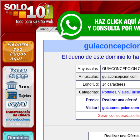
guiaconcepcio
El dueño de este dominio lo ha
Mayusculas:
GUIACONCEPCION.
Minusculas:
guiaconcepcion.com
Longitud:
14 caracteres
Categorias:
Portales
,
Viajes,Turi
Precio:
Realizar una oferta!
Visitar!
guiaconcepcion.com
Serán consideradas ofer
Realizar una Oferta