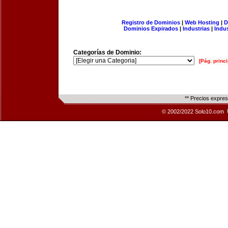
Registro de Dominios
|
Web Hosting
|
D
Dominios Expirados
|
Industrias
|
Indu
Categorías de Dominio:
[Pág. princi
** Precios expre
© 2002/2022 Solo10.com