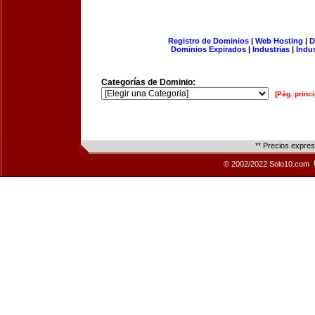
Registro de Dominios
|
Web Hosting
|
D
Dominios Expirados
|
Industrias
|
Indu
Categorías de Dominio:
[Pág. princi
** Precios expre
© 2002/2022 Solo10.com