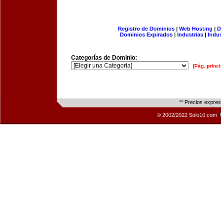
Registro de Dominios
|
Web Hosting
|
D
Dominios Expirados
|
Industrias
|
Indu
Categorías de Dominio:
[Pág. princi
** Precios expre
© 2002/2022 Solo10.com