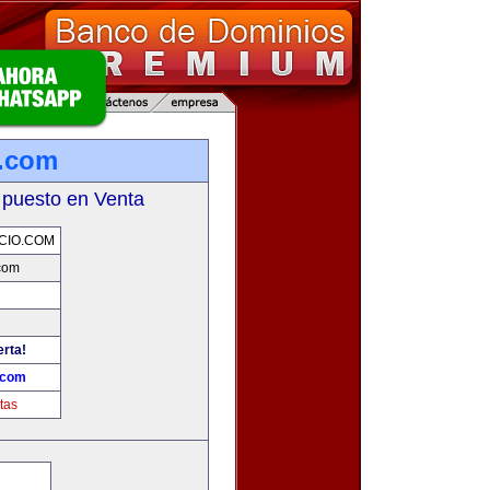
o.com
 puesto en Venta
CIO.COM
com
erta!
.com
tas