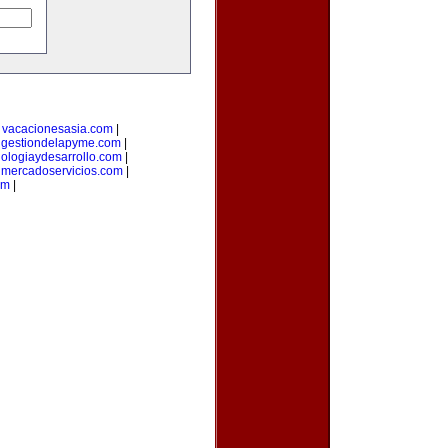
|
vacacionesasia.com
|
|
gestiondelapyme.com
|
nologiaydesarrollo.com
|
|
mercadoservicios.com
|
om
|