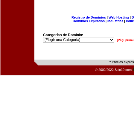
Registro de Dominios
|
Web Hosting
|
D
Dominios Expirados
|
Industrias
|
Indu
Categorías de Dominio:
[Pág. princi
** Precios expre
© 2002/2022 Solo10.com