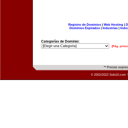
Registro de Dominios
|
Web Hosting
|
D
Dominios Expirados
|
Industrias
|
Indu
Categorías de Dominio:
[Pág. princi
** Precios expre
© 2002/2022 Solo10.com