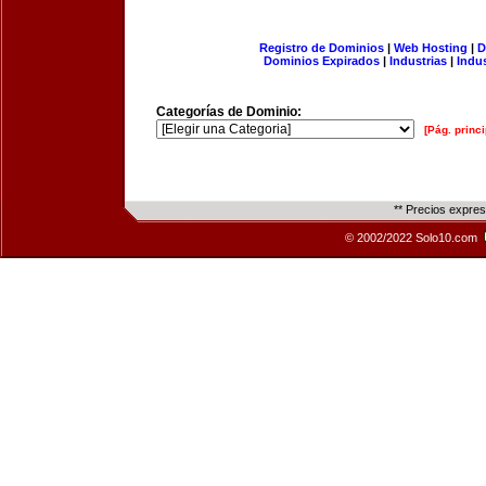
Registro de Dominios
|
Web Hosting
|
D
Dominios Expirados
|
Industrias
|
Indu
Categorías de Dominio:
[Pág. princi
** Precios expre
© 2002/2022 Solo10.com