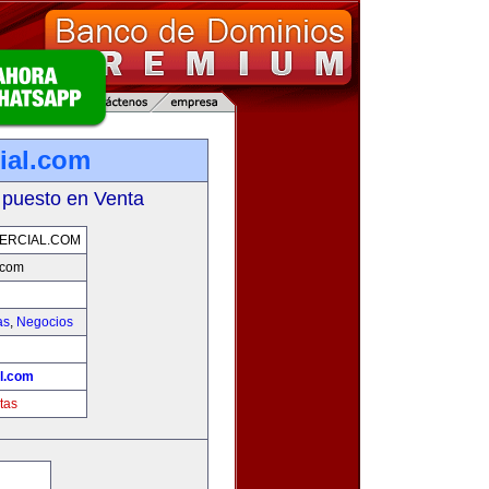
ial.com
 puesto en Venta
ERCIAL.COM
.com
as
,
Negocios
l.com
tas