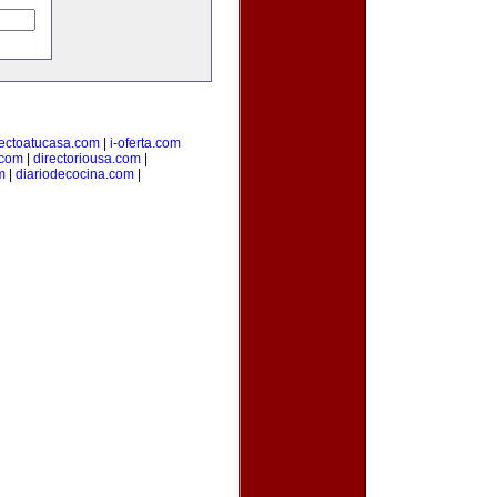
rectoatucasa.com
|
i-oferta.com
.com
|
directoriousa.com
|
m
|
diariodecocina.com
|