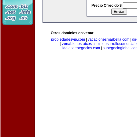
Precio Ofrecido $
Otros dominios en venta:
propiedadesvip.com
|
vacacionesmarbella.com
|
di
|
zonabienesraices.com
|
desarrollocomercial
ideiasdenegocios.com
|
sunegocioglobal.co