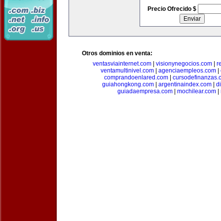
Precio Ofrecido $
Otros dominios en venta:
ventasviainternet.com
|
visionynegocios.com
|
r
ventamultinivel.com
|
agenciaempleos.com
|
comprandoenlared.com
|
cursodefinanzas.
guiahongkong.com
|
argentinaindex.com
|
d
guiadaempresa.com
|
mochilear.com
|