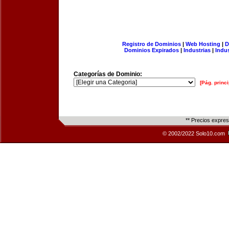
Registro de Dominios
|
Web Hosting
|
D
Dominios Expirados
|
Industrias
|
Indu
Categorías de Dominio:
[Pág. princi
** Precios expre
© 2002/2022 Solo10.com