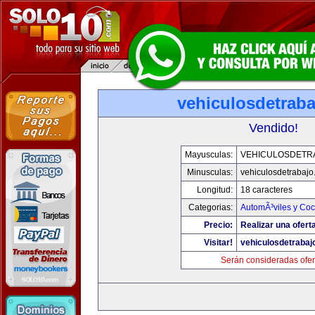
vehiculosdetrab
Vendido!
Mayusculas:
VEHICULOSDETR
Minusculas:
vehiculosdetrabaj
Longitud:
18 caracteres
Categorias:
AutomÃ³viles y Co
Precio:
Realizar una ofert
Visitar!
vehiculosdetrabaj
Serán consideradas ofer