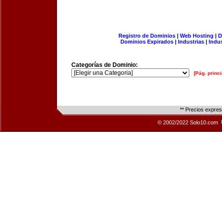
Registro de Dominios
|
Web Hosting
|
D
Dominios Expirados
|
Industrias
|
Indu
Categorías de Dominio:
[Pág. princi
** Precios expre
© 2002/2022 Solo10.com