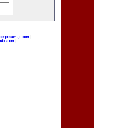
compresuviaje.com
|
entos.com
|