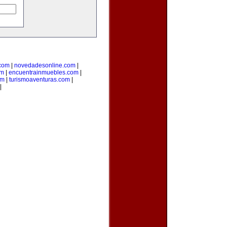
.com
|
novedadesonline.com
|
om
|
encuentrainmuebles.com
|
om
|
turismoaventuras.com
|
|