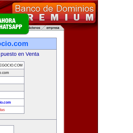
ocio.com
 puesto en Venta
EGOCIO.COM
o.com
io.com
tas