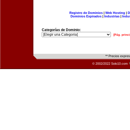
Registro de Dominios
|
Web Hosting
|
D
Dominios Expirados
|
Industrias
|
Indu
Categorías de Dominio:
[Pág. princi
** Precios expre
© 2002/2022 Solo10.com