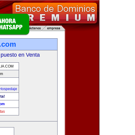
a.com
 puesto en Venta
LIA.COM
om
 Hospedaje
ta!
com
tas