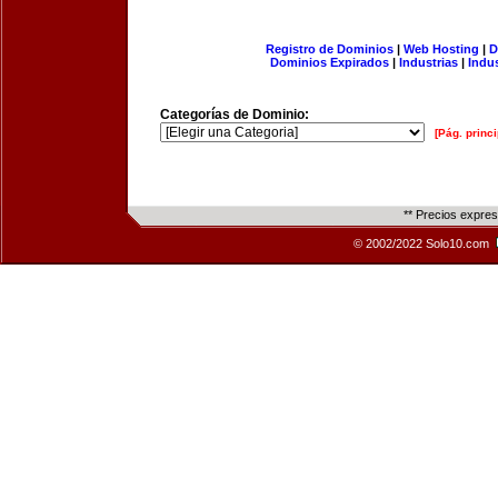
Registro de Dominios
|
Web Hosting
|
D
Dominios Expirados
|
Industrias
|
Indu
Categorías de Dominio:
[Pág. princi
** Precios expre
© 2002/2022 Solo10.com