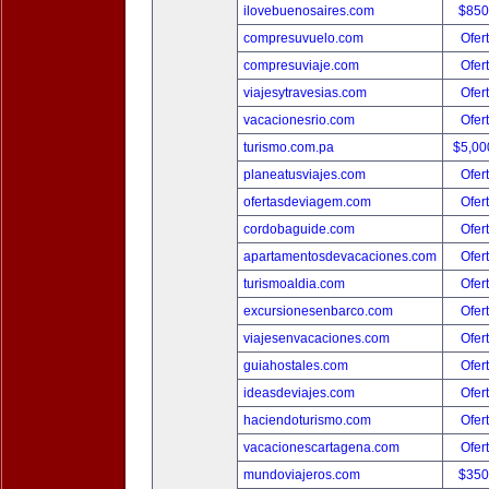
ilovebuenosaires.com
$850
compresuvuelo.com
Ofer
compresuviaje.com
Ofer
viajesytravesias.com
Ofer
vacacionesrio.com
Ofer
turismo.com.pa
$5,00
planeatusviajes.com
Ofer
ofertasdeviagem.com
Ofer
cordobaguide.com
Ofer
apartamentosdevacaciones.com
Ofer
turismoaldia.com
Ofer
excursionesenbarco.com
Ofer
viajesenvacaciones.com
Ofer
guiahostales.com
Ofer
ideasdeviajes.com
Ofer
haciendoturismo.com
Ofer
vacacionescartagena.com
Ofer
mundoviajeros.com
$350