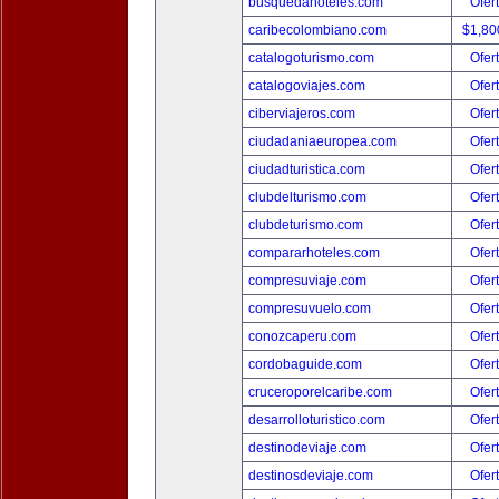
busquedahoteles.com
Ofer
caribecolombiano.com
$1,80
catalogoturismo.com
Ofer
catalogoviajes.com
Ofer
ciberviajeros.com
Ofer
ciudadaniaeuropea.com
Ofer
ciudadturistica.com
Ofer
clubdelturismo.com
Ofer
clubdeturismo.com
Ofer
compararhoteles.com
Ofer
compresuviaje.com
Ofer
compresuvuelo.com
Ofer
conozcaperu.com
Ofer
cordobaguide.com
Ofer
cruceroporelcaribe.com
Ofer
desarrolloturistico.com
Ofer
destinodeviaje.com
Ofer
destinosdeviaje.com
Ofer