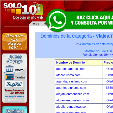
Dominios de la Categoría -
Viajes,
254 dominios en esta categ
Mostrando 1 de 150
Ver siguientes 104 >>
Nombre de Dominio
Precio
aboutpatagonia.com
Ofer
africaturismo.com
Ofer
agendadeturismo.com
Ofer
agentedeturismo.com
$650
alojamientoenchile.com
Ofer
alojamientomexico.com
Ofer
alquilerbungalows.com
Ofer