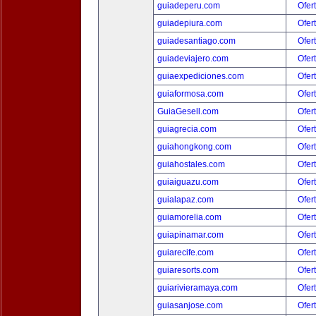
guiadeperu.com
Ofer
guiadepiura.com
Ofer
guiadesantiago.com
Ofer
guiadeviajero.com
Ofer
guiaexpediciones.com
Ofer
guiaformosa.com
Ofer
GuiaGesell.com
Ofer
guiagrecia.com
Ofer
guiahongkong.com
Ofer
guiahostales.com
Ofer
guiaiguazu.com
Ofer
guialapaz.com
Ofer
guiamorelia.com
Ofer
guiapinamar.com
Ofer
guiarecife.com
Ofer
guiaresorts.com
Ofer
guiarivieramaya.com
Ofer
guiasanjose.com
Ofer