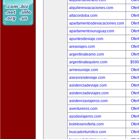
alquilerdeverano.com
Ofer
alquileresvacaciones.com
Ofer
altacordoba.com
Ofer
apartamentosdevacaciones.com
Ofer
apartamentosuruguay.com
Ofer
apuntesdeviaje.com
Ofer
areaviajes.com
Ofer
argentinateamo.com
Ofer
argentinatequiero.com
$590
armesuviaje.com
Ofer
asesoresdeviaje.com
Ofer
asistenciadeviaje.com
Ofer
asistenciadeviajes.com
Ofer
asistenciaviajeros.com
Ofer
aventureros.com
Ofer
ayudaviajeros.com
Ofer
boletosenoferta.com
Ofer
buscadorturistico.com
Ofer