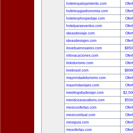
hotelesyalojamiento.com
Ofer
hotelesygastronomia.com
Ofer
hotelesyhospedaje.com
Ofer
hotelparaeventos.com
Ofer
ideasdeviaje.com
Ofer
ideasdeviajes.com
Ofer
ilovebuenosaires.com
$850
infovacaciones.com
Ofer
linksturismo.com
Ofer
livebrasil.com
$899
mayoristadeturismo.com
Ofer
mayoristaviajes.com
Ofer
meetingsbydesign.com
$2,50
mendozavacations.com
$550
mexicoofertas.com
Ofer
mexicovirtual.com
Ofer
mexiguia.com
Ofer
mexofertas.com
Ofer