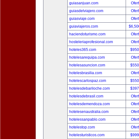
guiasanjuan.com
Ofer
guiasdelviajero.com
Ofer
guiasviaje.com
Ofer
guiaviajeros.com
$6,50
haciendoturismo.com
Ofer
hosteleriaprofesional.com
Ofer
hoteles365.com
$950
hotelesarequipa.com
Ofer
hotelesasuncion.com
$550
hotelesbrasilia.com
Ofer
hotelescarlospaz.com
$550
hotelesdebariloche.com
$397
hotelesdebrasil.com
Ofer
hotelesdemendoza.com
Ofer
hotelesenaustralia.com
Ofer
hotelessanpablo.com
Ofer
hotelestop.com
Ofer
hotelesturisticos.com
$999