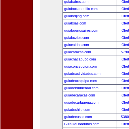
guiabaires.com
Ofer
guiabarranquilla.com
Ofer
guiabeijing.com
Ofer
guiabsas.com
Ofer
guiabuenosaires.com
Ofer
guiabuzios.com
Ofer
guiacaldas.com
Ofer
guiacaracas.com
$790
guiachacabuco.com
Ofer
guiaconcepcion.com
Ofer
guiadeactividades.com
Ofer
guiadearequipa.com
Ofer
guiadeblumenau.com
Ofer
guiadecaracas.com
Ofer
guiadecartagena.com
Ofer
guiadechile.com
Ofer
guiadecusco.com
$380
GuiaDeHonduras.com
Ofer