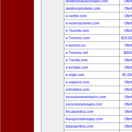
destinosvacacionales.com
Ofer
destinosyhoteles.com
Ofer
e-caribe.com
Ofer
e-reservaciones.com
Ofer
e-Tourists.com
Ofer
e-Turismo.com
$20,0
e-turismo.es
Ofer
e-Turismo.net
$800
e-Turista.com
Ofer
e-turistas.com
Ofer
e-viaje.com
$5,00
e-viajeros.com
Ofer
enhoteles.com
Ofer
excursionesenbarco.com
Ofer
excursionesviajes.com
Ofer
fincaturistica.com
Ofer
franquiciadeviajes.com
Ofer
fullargentina.com
Ofer