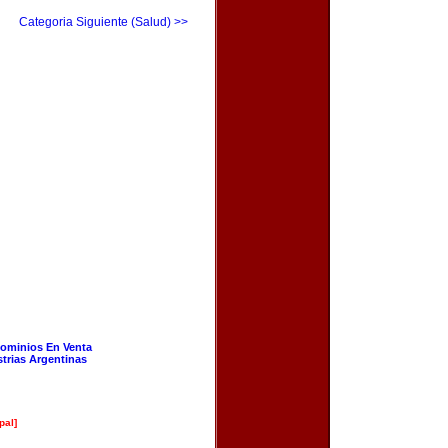
Categoria Siguiente (Salud) >>
ominios En Venta
strias Argentinas
pal]